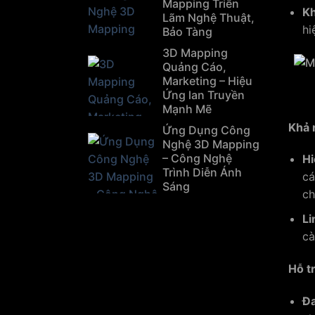
Mapping Triển
Kh
Lãm Nghệ Thuật,
hi
Bảo Tàng
3D Mapping
Quảng Cáo,
Marketing – Hiệu
Ứng lan Truyền
Mạnh Mẽ
Khả 
Ứng Dụng Công
Nghệ 3D Mapping
– Công Nghệ
Hi
Trình Diễn Ánh
cá
Sáng
ch
Li
cà
Hỗ t
Đa