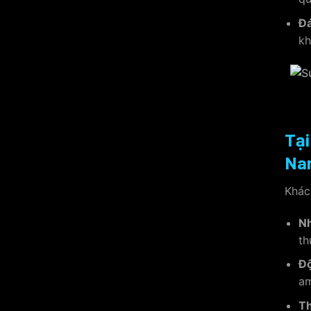
Đá
kh
Tại
Na
Khác
Nh
th
Độ
am
Th