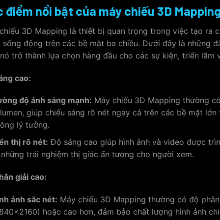
 điểm nổi bật của máy chiếu 3D Mappin
chiếu 3D Mapping là thiết bị quan trọng trong việc tạo ra 
 sống động trên các bề mặt ba chiều. Dưới đây là những đ
 nó trở thành lựa chọn hàng đầu cho các sự kiện, triển lãm 
áng cao:
ường độ ánh sáng mạnh:
Máy chiếu 3D Mapping thường có 
 lumen, giúp chiếu sáng rõ nét ngay cả trên các bề mặt lớn
ông lý tưởng.
ển thị rõ nét:
Độ sáng cao giúp hình ảnh và video được trìn
 những trải nghiệm thị giác ấn tượng cho người xem.
hân giải cao:
nh ảnh sắc nét:
Máy chiếu 3D Mapping thường có độ phân g
840×2160) hoặc cao hơn, đảm bảo chất lượng hình ảnh chi t