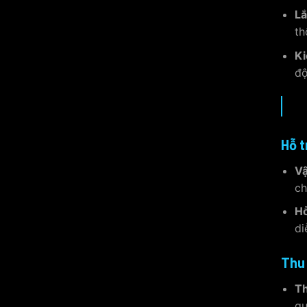
Lắ
th
Ki
độ
Hỗ t
Vậ
ch
Hỗ
di
Thu 
Th
qu