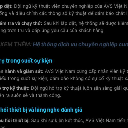
p đặt:
Đội ngũ kỹ thuật viên chuyên nghiệp của AVS Việt Na
ống và điều chỉnh các thông số kỹ thuật để đảm bảo chất lư
ểm tra và chạy thử:
Sau khi lắp đặt, hệ thống sẽ được kiể
ng trơn tru và đáp ứng yêu cầu của khách hàng
XEM THÊM:
Hệ thống dịch vụ chuyên nghiệp cun
rợ trong suốt sự kiện
n hành và giám sát:
AVS Việt Nam cung cấp nhân viên kỹ t
iếu trong suốt sự kiện, đảm bảo không có sự cố kỹ thuật x
 trợ kỹ thuật:
Đội ngũ hỗ trợ kỹ thuật luôn sẵn sàng giải q
ễn ra suôn sẻ và thành công.
hồi thiết bị và lắng nghe đánh giá
u hồi thiết bị:
Sau khi sự kiện kết thúc, AVS Việt Nam tiến h
an.