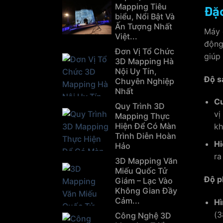
Mapping Tiêu
Đặc
biểu, Nổi Bật Và
Ấn Tượng Nhất
Máy 
Việt...
động
Đơn Vị Tổ Chức
giúp
3D Mapping Hà
Nội Uy Tín,
Độ s
Chuyên Nghiệp
Nhất
C
Quy Trình 3D
vị
Mapping Thực
Hiện Để Có Màn
kh
Trình Diễn Hoàn
Hi
Hảo
ra
3D Mapping Văn
Miếu Quốc Tử
Độ p
Giám – Lạc Vào
Không Gian Đầy
Cảm...
Hì
(3
Công Nghệ 3D