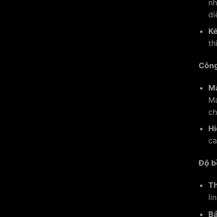
nh
di
Kế
th
Công
Mà
Ma
ch
Hi
ca
Độ b
Th
li
Bả