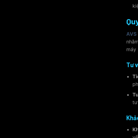
ki
Quy
AVS 
nhằm
máy 
Tư v
Ti
ph
Tư
tư
Khảo
Kh
yế