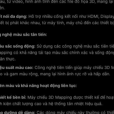
au, từ video, hình ảnh tĩnh đến các file đồ họa 3D, mang lại 
ễn.
t nối đa dạng:
Hỗ trợ nhiều cổng kết nối như HDMI, Display
iết bị phát khác nhau, từ máy tính, máy chủ đến các thiết bị
 nghệ màu sắc tân tiến:
u sắc sống động:
Sử dụng các công nghệ màu sắc tiên ti
pping có khả năng tái tạo màu sắc chính xác và sống động
ân thực.
ệu suất màu cao:
Công nghệ tiên tiến giúp máy chiếu 3D M
o và gam màu rộng, mang lại hình ảnh rực rỡ và hấp dẫn.
ền màu và khả năng hoạt động liên tục:
iết kế bền bỉ:
Máy chiếu 3D Mapping được thiết kế để hoạt đ
nh kiện chất lượng cao và hệ thống tản nhiệt hiệu quả.
o dưỡng dễ dàng:
Các dòng máy chiếu này thường có thiết