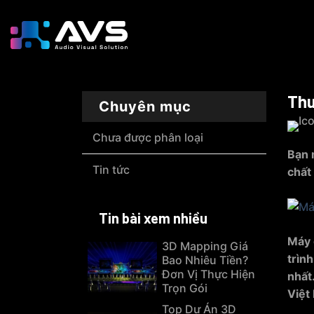
Skip
to
content
Thu
Chuyên mục
Chưa được phân loại
Bạn 
Tin tức
chất
Tin bài xem nhiều
Máy 
3D Mapping Giá
trìn
Bao Nhiêu Tiền?
Đơn Vị Thực Hiện
nhất
Trọn Gói
Việt 
Top Dự Án 3D