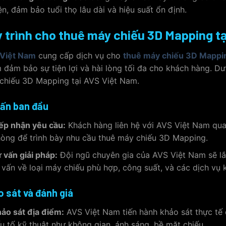
ện, đảm bảo tuổi thọ lâu dài và hiệu suất ổn định.
 trình cho thuê máy chiếu 3D Mapping t
Việt Nam
cung cấp dịch vụ cho
thuê máy chiếu 3D Mappi
 đảm bảo sự tiện lợi và hài lòng tối đa cho khách hàng. Dư
chiếu 3D Mapping tại AVS Việt Nam.
ấn ban đầu
ếp nhận yêu cầu:
Khách hàng liên hệ với AVS Việt Nam qua đ
òng để trình bày nhu cầu thuê máy chiếu 3D Mapping.
 vấn giải pháp:
Đội ngũ chuyên gia của AVS Việt Nam sẽ lắ
 vấn về loại máy chiếu phù hợp, công suất, và các dịch vụ 
 sát và đánh giá
ảo sát địa điểm:
AVS Việt Nam tiến hành khảo sát thực tế 
u tố kỹ thuật như không gian, ánh sáng, bề mặt chiếu.