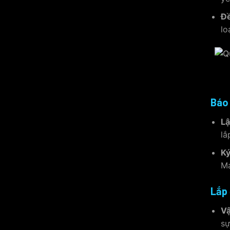
Đề
lo
Báo 
Lậ
lắ
Ký
Ma
Lắp 
Vậ
sự